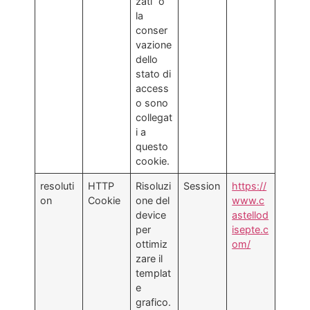
zati” o
la
conser
vazione
dello
stato di
access
o sono
collegat
i a
questo
cookie.
resoluti
HTTP
Risoluzi
Session
https://
on
Cookie
one del
www.c
device
astellod
per
isepte.c
ottimiz
om/
zare il
templat
e
grafico.