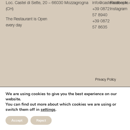
Loc. Castel di Sette, 20 – 66030 Mozzagrogna
info@castellodisepte
Facebook
(CH)
+39 0872
Instagram
57 8940
The Restaurant is Open
+39 0872
every day
57 8635
Privacy Policy
HOTEL CASTELLO DI SEPTE S.R.L.
We are using cookies to give you the best experience on our
P.IVA 02224580692 – CIR 069056ALB0002
website.
You can find out more about which cookies we are using or
This website was
switch them off in
settings
.
developed by
CHECK AVAILABILITY
Accept
Reject
WRITE
WHATSAPP
CALL