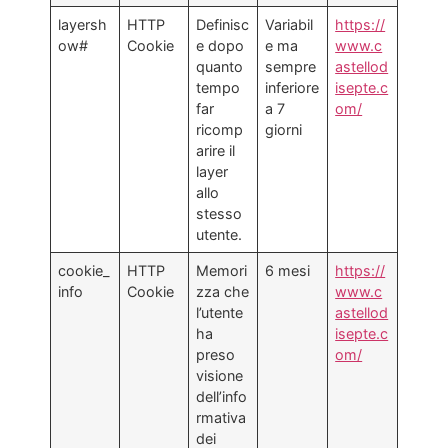
layersh
HTTP
Definisc
Variabil
https://
ow#
Cookie
e dopo
e ma
www.c
quanto
sempre
astellod
tempo
inferiore
isepte.c
far
a 7
om/
ricomp
giorni
arire il
layer
allo
stesso
utente.
cookie_
HTTP
Memori
6 mesi
https://
info
Cookie
zza che
www.c
l’utente
astellod
ha
isepte.c
preso
om/
visione
dell’info
rmativa
dei