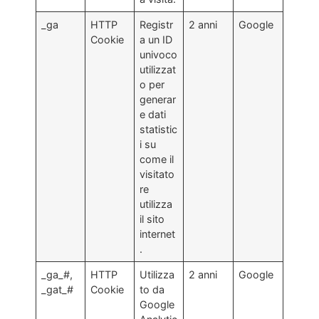
_ga
HTTP
Registr
2 anni
Google
Cookie
a un ID
univoco
utilizzat
o per
generar
e dati
statistic
i su
come il
visitato
re
utilizza
il sito
internet
.
_ga_#,
HTTP
Utilizza
2 anni
Google
_gat_#
Cookie
to da
Google