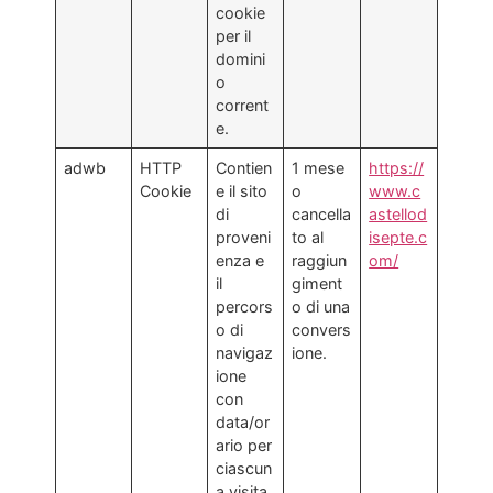
cookie
per il
domini
o
corrent
e.
adwb
HTTP
Contien
1 mese
https://
Cookie
e il sito
o
www.c
di
cancella
astellod
proveni
to al
isepte.c
enza e
raggiun
om/
il
giment
percors
o di una
o di
convers
navigaz
ione.
ione
con
data/or
ario per
ciascun
a visita.